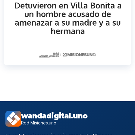
wandadigital.uno
Red Misiones.uno