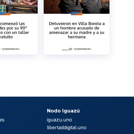
Nodo Iguazú
es
iguazu.uno
s
libertaddigital.uno