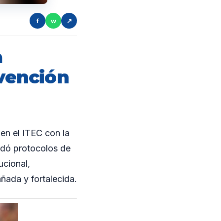
f
w
↗
a
evención
en el ITEC con la
rdó protocolos de
ucional,
ada y fortalecida.