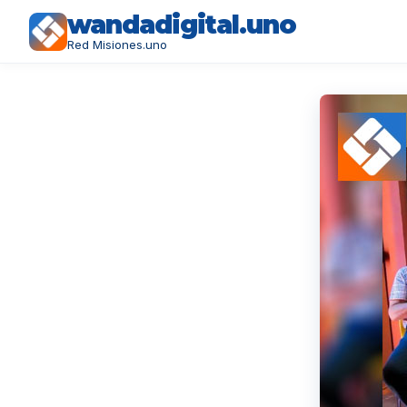
wandadigital.uno
Red Misiones.uno