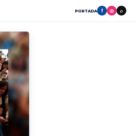
f
◎
⌕
PORTADA