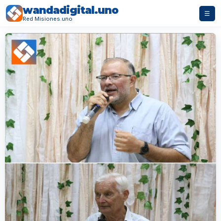
wandadigital.uno
☰
Red Misiones.uno