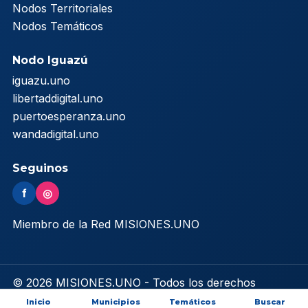
Nodos Territoriales
Nodos Temáticos
Nodo Iguazú
iguazu.uno
libertaddigital.uno
puertoesperanza.uno
wandadigital.uno
Seguinos
f
◎
Miembro de la Red MISIONES.UNO
© 2026 MISIONES.UNO - Todos los derechos
reservados
Inicio
Municipios
Temáticos
Buscar