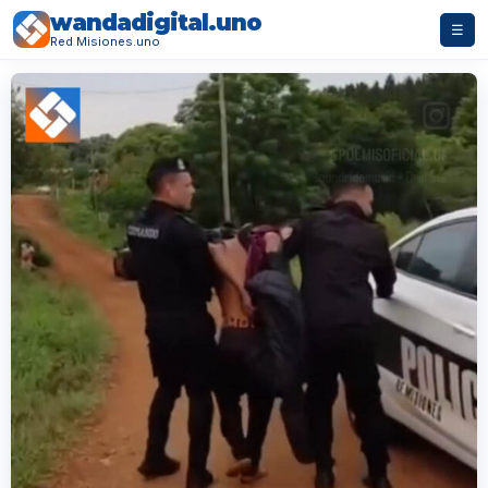
wandadigital.uno
☰
Red Misiones.uno