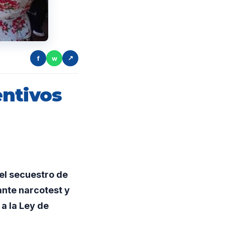
f
w
↗
entivos
el secuestro de
ante narcotest y
 a la Ley de