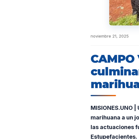
noviembre 21, 2025
CAMPO V
culmina
marihu
MISIONES.UNO | U
marihuana a un jo
las actuaciones fu
Estupefacientes.