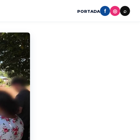
f
◎
⌕
PORTADA