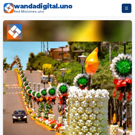
wandadigital.uno
☰
Red Misiones.uno