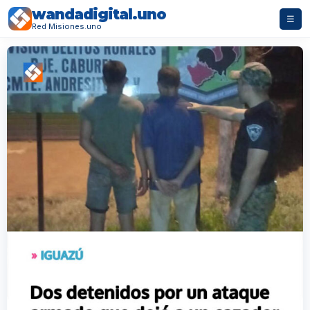
wandadigital.uno
☰
Red Misiones.uno