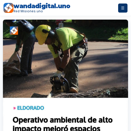
wandadigital.uno
☰
Red Misiones.uno