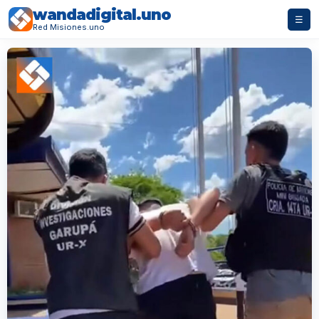
wandadigital.uno
☰
Red Misiones.uno