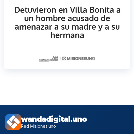
wandadigital.uno
Red Misiones.uno