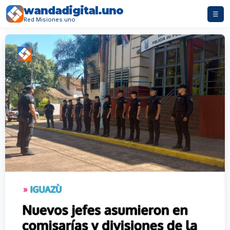
wandadigital.uno
☰
Red Misiones.uno