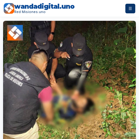
wandadigital.uno
☰
Red Misiones.uno