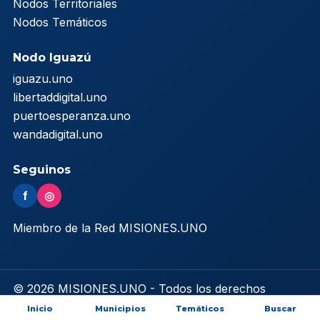
Nodos Territoriales
Nodos Temáticos
Nodo Iguazú
iguazu.uno
libertaddigital.uno
puertoesperanza.uno
wandadigital.uno
Seguinos
f
◎
Miembro de la Red MISIONES.UNO
© 2026 MISIONES.UNO - Todos los derechos
reservados
Inicio
Municipios
Temáticos
Buscar