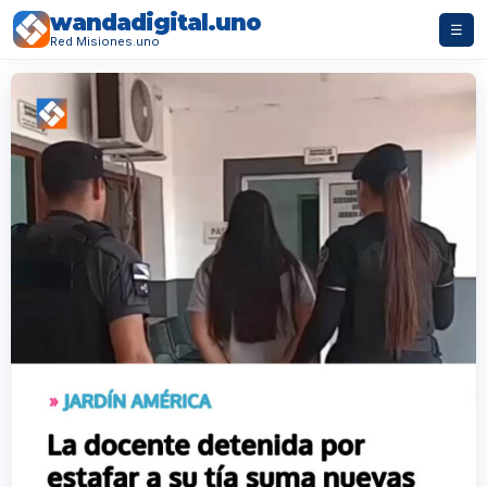
wandadigital.uno
☰
Red Misiones.uno