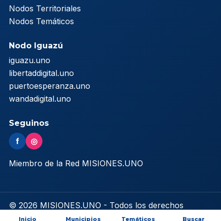
Nodos Territoriales
Nodos Temáticos
Nodo Iguazú
iguazu.uno
libertaddigital.uno
puertoesperanza.uno
wandadigital.uno
Seguinos
f
◎
Miembro de la Red MISIONES.UNO
© 2026 MISIONES.UNO - Todos los derechos
reservados
Inicio
Municipios
Temáticos
Buscar