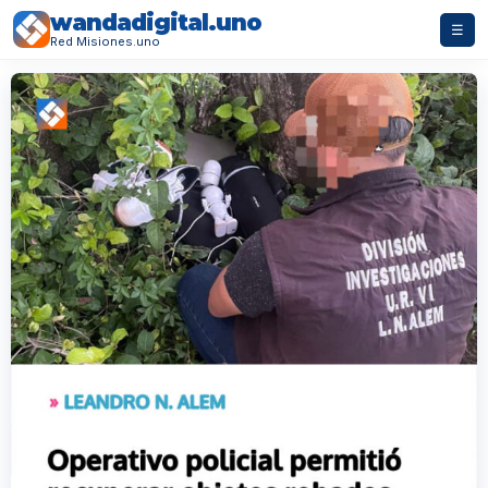
wandadigital.uno
☰
Red Misiones.uno