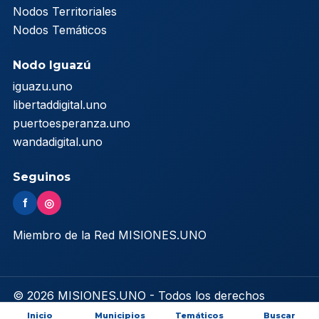
Nodos Territoriales
Nodos Temáticos
Nodo Iguazú
iguazu.uno
libertaddigital.uno
puertoesperanza.uno
wandadigital.uno
Seguinos
f
◎
Miembro de la Red MISIONES.UNO
© 2026 MISIONES.UNO - Todos los derechos
reservados
Inicio
Municipios
Temáticos
Buscar