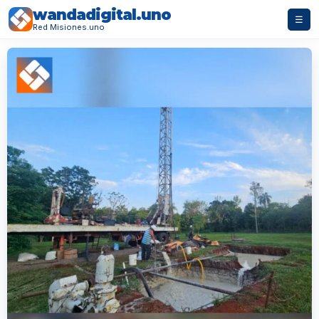
wandadigital.uno
☰
Red Misiones.uno