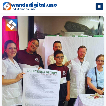
wandadigital.uno
☰
Red Misiones.uno