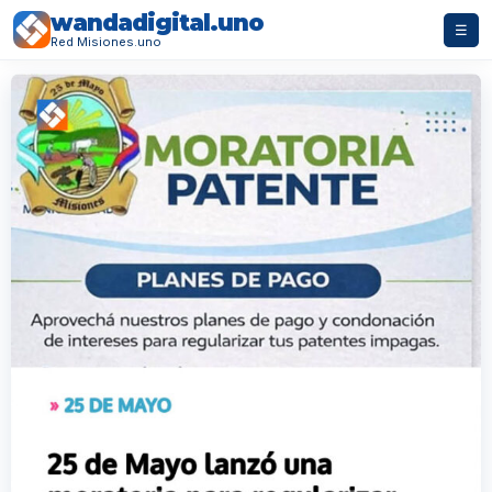
wandadigital.uno
☰
Red Misiones.uno