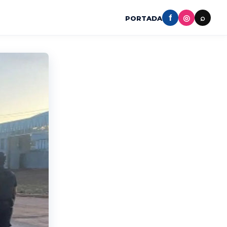
f
◎
⌕
PORTADA