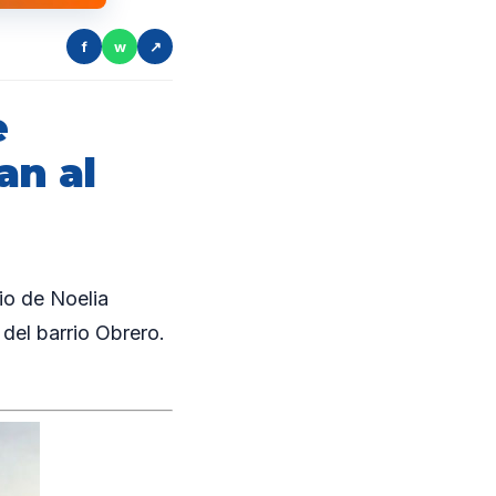
f
w
↗
e
an al
io de Noelia
del barrio Obrero.