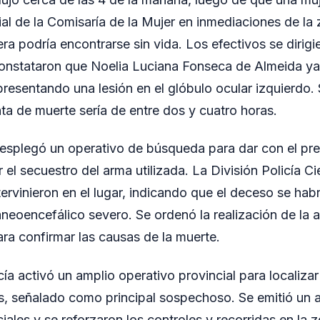
ial de la Comisaría de la Mujer en inmediaciones de la
era podría encontrarse sin vida. Los efectivos se dirigi
onstataron que Noelia Luciana Fonseca de Almeida ya
 presentando una lesión en el glóbulo ocular izquierdo.
ata de muerte sería de entre dos y cuatro horas.
esplegó un operativo de búsqueda para dar con el pre
 el secuestro del arma utilizada. La División Policía Ci
ntervinieron en el lugar, indicando que el deceso se ha
neoencefálico severo. Se ordenó la realización de la 
ra confirmar las causas de la muerte.
icía activó un amplio operativo provincial para locali
 señalado como principal sospechoso. Se emitió un al
ales y se reforzaron los controles y recorridas en la 