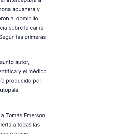
 zona aduanera y
eron al domicilio
cía sobre la cama
 Según las primeras
sunto autor,
entífica y el médico
bría producido por
autopsia
zar a Tomás Emerson
erta a todas las
zona y áreas