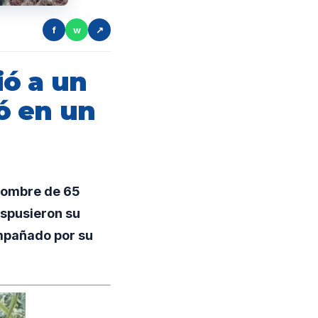
f
w
↗
ió a un
ó en un
hombre de 65
spusieron su
mpañado por su