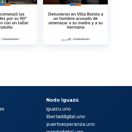
Nodo Iguazú
es
iguazu.uno
s
libertaddigital.uno
puertoesperanza.uno
wandadigital.uno