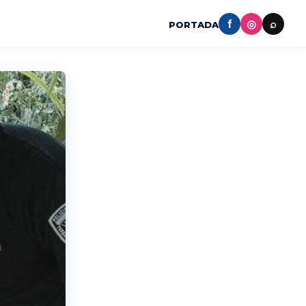
f
◎
⌕
PORTADA