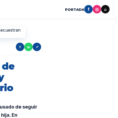
f
◎
⌕
PORTADA
f
w
↗
 de
y
rio
cusado de seguir
hija. En