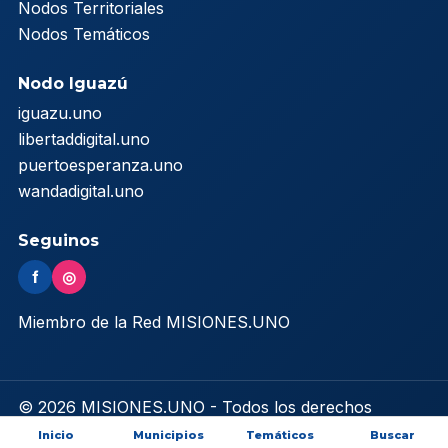
Nodos Territoriales
Nodos Temáticos
Nodo Iguazú
iguazu.uno
libertaddigital.uno
puertoesperanza.uno
wandadigital.uno
Seguinos
f
◎
Miembro de la Red MISIONES.UNO
© 2026 MISIONES.UNO - Todos los derechos
reservados
Inicio
Municipios
Temáticos
Buscar