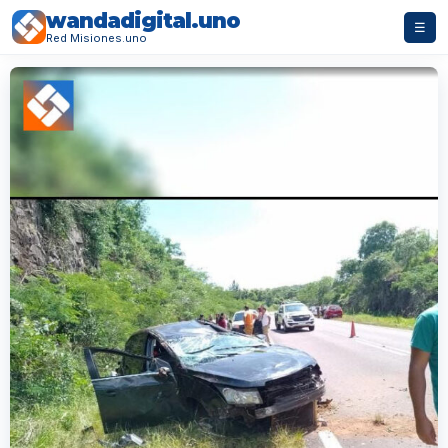
wandadigital.uno
☰
Red Misiones.uno