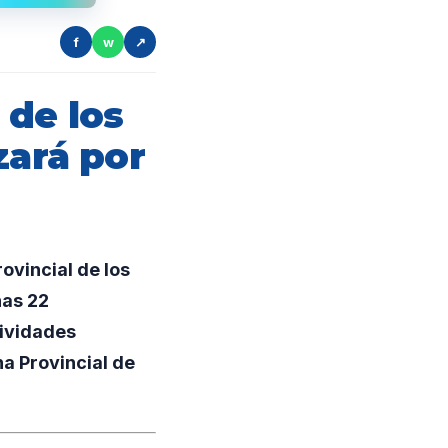
f
w
↗
 de los
zará por
ovincial de los
nas 22
tividades
na Provincial de