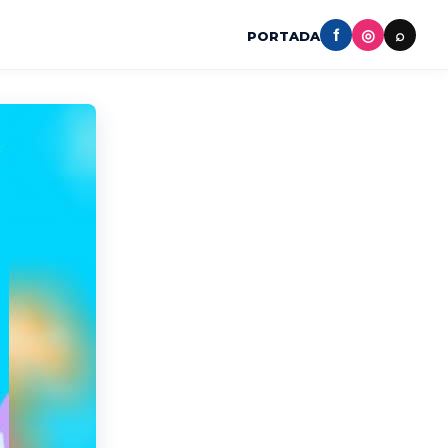
f
◎
⌕
PORTADA