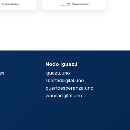
Nodo Iguazú
es
iguazu.uno
s
libertaddigital.uno
puertoesperanza.uno
wandadigital.uno