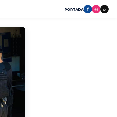
f
◎
⌕
PORTADA