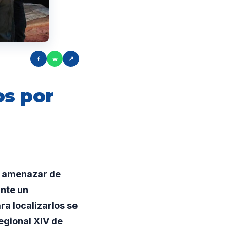
f
w
↗
os por
e amenazar de
ante un
ra localizarlos se
egional XIV de