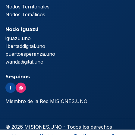
Nodos Territoriales
Nodos Temáticos
Nodo Iguazú
iguazu.uno
libertaddigital.uno
puertoesperanza.uno
wandadigital.uno
Seguinos
f
◎
Miembro de la Red MISIONES.UNO
© 2026 MISIONES.UNO - Todos los derechos
reservados