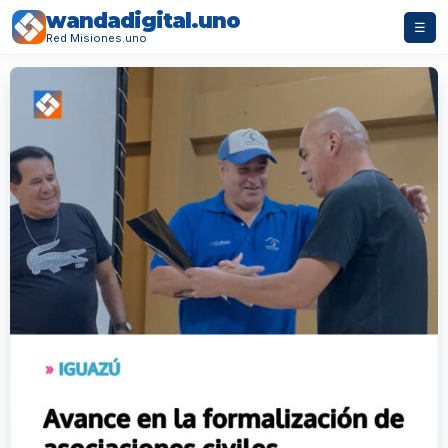
wandadigital.uno
☰
Red Misiones.uno