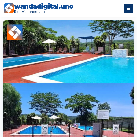
wandadigital.uno
☰
Red Misiones.uno