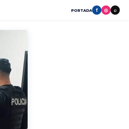
f
◎
⌕
PORTADA