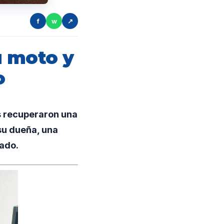
f
w
↗
u moto y
o
s recuperaron una
su dueña, una
dado.