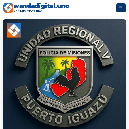
wandadigital.uno
☰
Red Misiones.uno