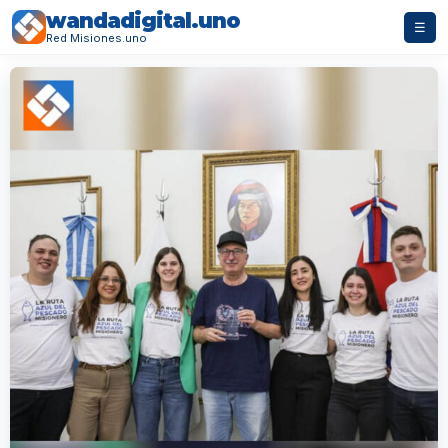
wandadigital.uno
☰
Red Misiones.uno