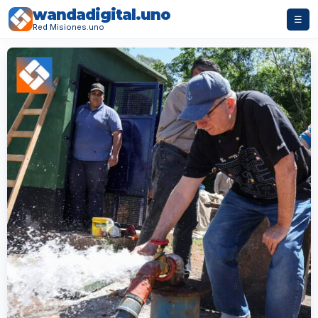
wandadigital.uno
☰
Red Misiones.uno