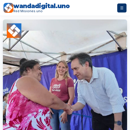
wandadigital.uno
☰
Red Misiones.uno