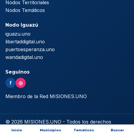
Nodos Territoriales
Nodos Temáticos
Nodo Iguazú
iguazu.uno
libertaddigital.uno
puertoesperanza.uno
wandadigital.uno
Seguinos
f
◎
Miembro de la Red MISIONES.UNO
© 2026 MISIONES.UNO - Todos los derechos
reservados
Inicio
Municipios
Temáticos
Buscar