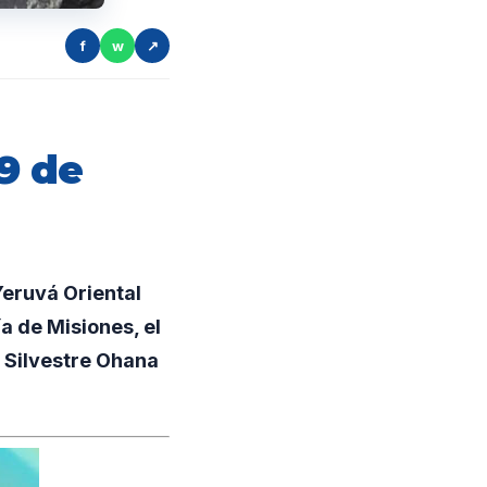
f
w
↗
 9 de
Yeruvá Oriental
ía de Misiones, el
 Silvestre Ohana