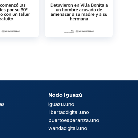
Nodo Iguazú
es
iguazu.uno
s
libertaddigital.uno
puertoesperanza.uno
wandadigital.uno