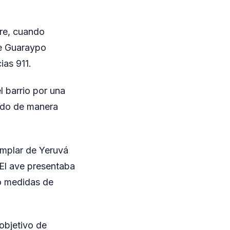
bre, cuando
de Guaraypo
ias 911.
l barrio por una
ardo de manera
jemplar de Yeruvá
El ave presentaba
jo medidas de
objetivo de