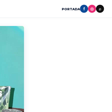
f
◎
⌕
PORTADA