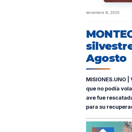
diciembre 8, 2025
MONTECA
silvestr
Agosto
MISIONES.UNO | Ve
que no podía volar
ave fue rescatad
para su recuperac