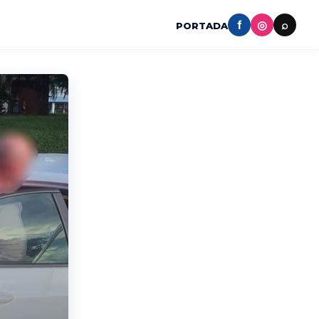
f
◎
⌕
PORTADA