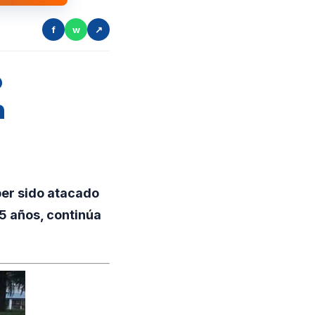
f
w
↗
o
n
er sido atacado
5 años, continúa