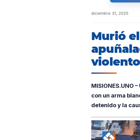
diciembre 31, 2025
Murió e
apuñala
violento
MISIONES.UNO – U
con un arma blanc
detenido y la ca