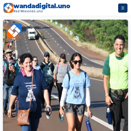
wandadigital.uno
☰
Red Misiones.uno