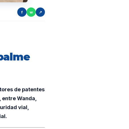
f
w
↗
palme
tores de patentes
9, entre Wanda,
uridad vial,
al.