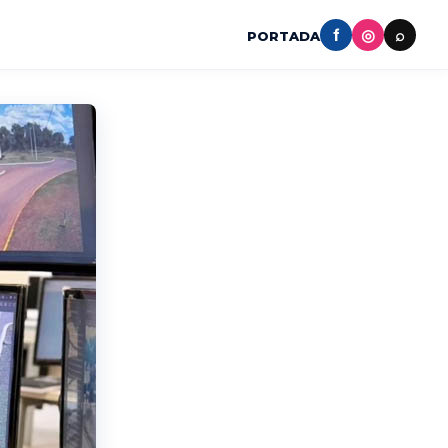
f
◎
⌕
PORTADA