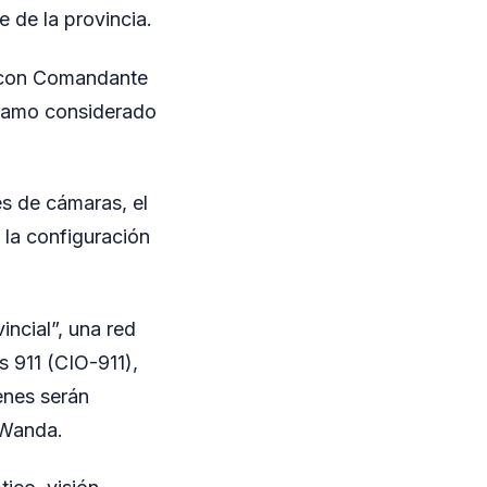
e de la provincia.
a con Comandante
 tramo considerado
es de cámaras, el
 la configuración
.
incial”, una red
s 911 (CIO-911),
enes serán
 Wanda.