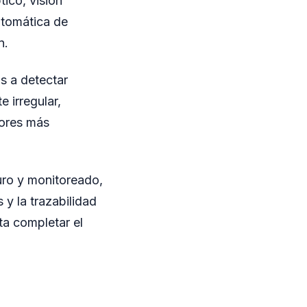
ico, visión
utomática de
n.
s a detectar
 irregular,
dores más
uro y monitoreado,
 y la trazabilidad
ta completar el