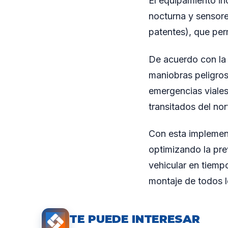
El equipamiento in
nocturna y sensor
patentes), que perm
De acuerdo con la 
maniobras peligrosa
emergencias viales
transitados del nor
Con esta implement
optimizando la prev
vehicular en tiemp
montaje de todos l
TE PUEDE INTERESAR