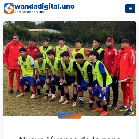
wandadigital.uno
☰
Red Misiones.uno