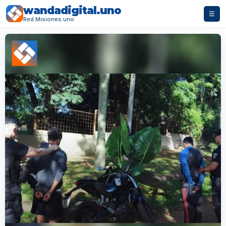
wandadigital.uno
☰
Red Misiones.uno