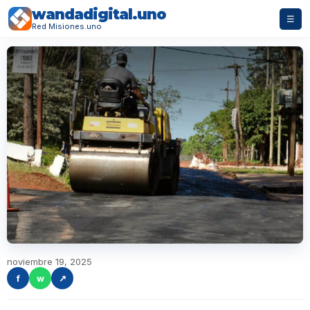
wandadigital.uno
☰
Red Misiones.uno
noviembre 19, 2025
f
w
↗