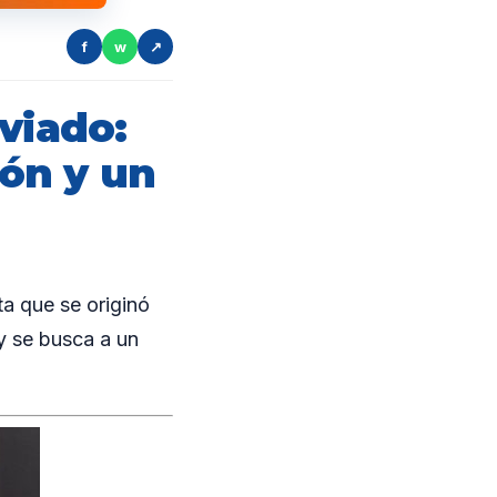
f
w
↗
viado:
ón y un
a que se originó
 y se busca a un