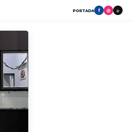
f
◎
⌕
PORTADA