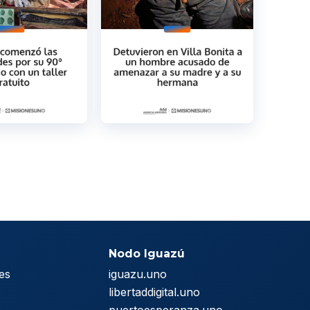
Nodo Iguazú
es
iguazu.uno
s
libertaddigital.uno