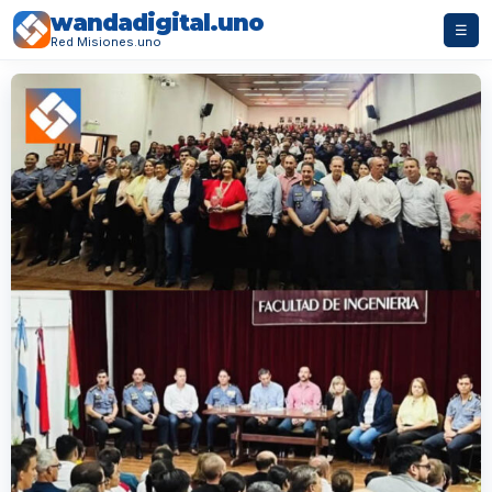
wandadigital.uno
☰
Red Misiones.uno