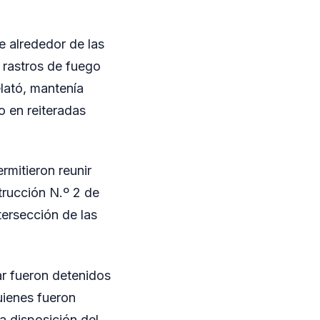
e alrededor de las
 rastros de fuego
elató, mantenía
o en reiteradas
rmitieron reunir
trucción N.º 2 de
tersección de las
ar fueron detenidos
uienes fueron
 disposición del