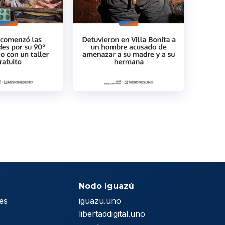
Nodo Iguazú
es
iguazu.uno
s
libertaddigital.uno