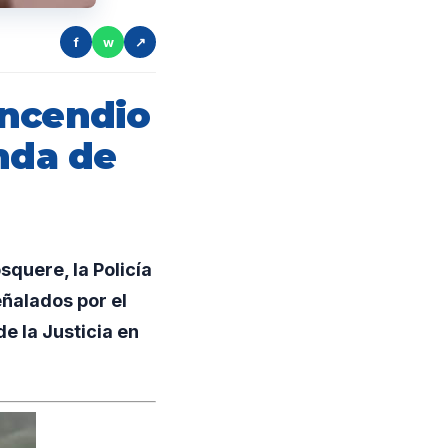
f
w
↗
incendio
nda de
squere, la Policía
ñalados por el
 la Justicia en