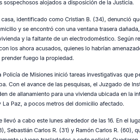
s sospechosos alojados a disposición de la Justicia.
a casa, identificado como Cristian B. (34), denunció qu
micilio y se encontró con una ventana trasera dañada,
a vivienda y la faltante de un electrodoméstico. Según r
 con los ahora acusados, quienes lo habrían amenazad
 prender fuego la propiedad.
 Policía de Misiones inició tareas investigativas que pe
a. Con el avance de las pesquisas, el Juzgado de Ins
den de allanamiento para una vivienda ubicada en la in
y La Paz, a pocos metros del domicilio afectado.
 llevó a cabo este lunes alrededor de las 16. En el lug
), Sebastián Carlos R. (31) y Ramón Carlos R. (60), q
ente y luego trasladados a sede policial. Quedaron a