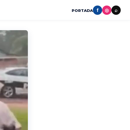
f
◎
⌕
PORTADA