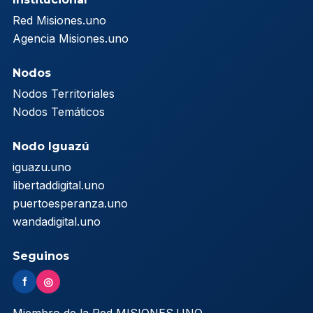
Red Misiones.uno
Agencia Misiones.uno
Nodos
Nodos Territoriales
Nodos Temáticos
Nodo Iguazú
iguazu.uno
libertaddigital.uno
puertoesperanza.uno
wandadigital.uno
Seguinos
f
◎
Miembro de la Red MISIONES.UNO