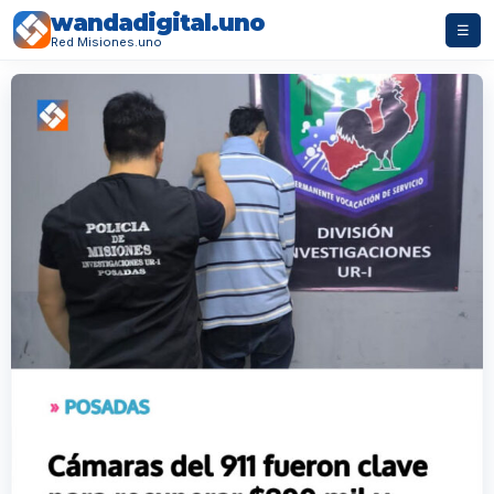
wandadigital.uno
☰
Red Misiones.uno