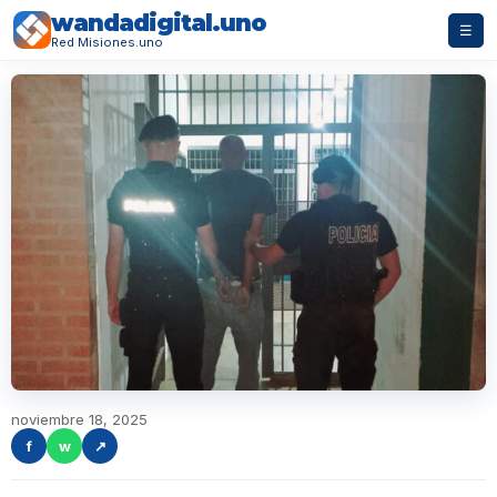
wandadigital.uno
☰
Red Misiones.uno
noviembre 18, 2025
f
w
↗