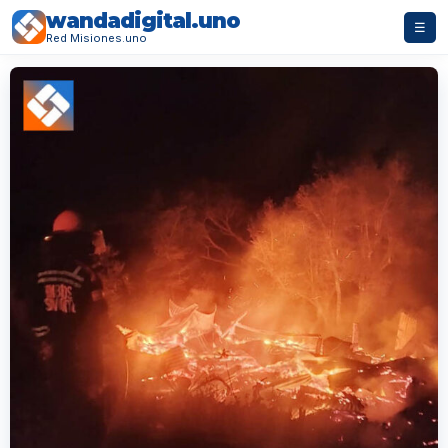
wandadigital.uno
☰
Red Misiones.uno