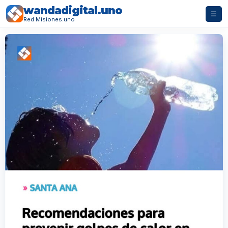
wandadigital.uno
☰
Red Misiones.uno