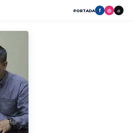
f
◎
⌕
PORTADA