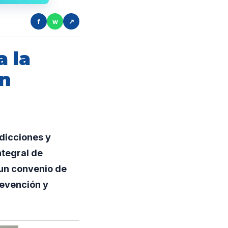
f
w
↗
a la
en
dicciones y
ntegral de
 un convenio de
revención y