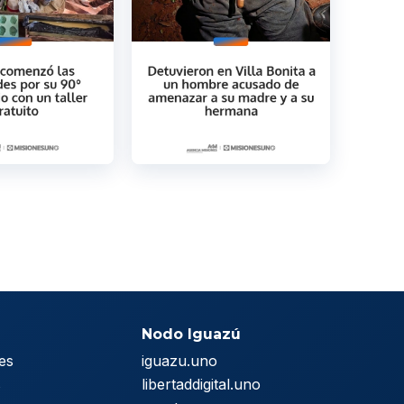
Nodo Iguazú
es
iguazu.uno
s
libertaddigital.uno