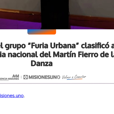
isiones.uno
.