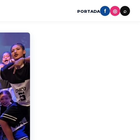
f
◎
⌕
PORTADA