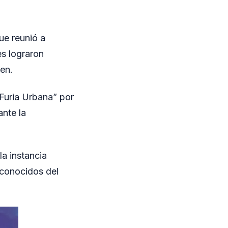
ue reunió a
es lograron
en.
“Furia Urbana” por
ante la
la instancia
econocidos del