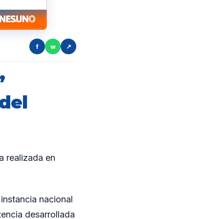
f
w
↗
”
 del
 realizada en
instancia nacional
tencia desarrollada