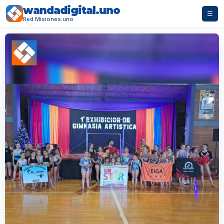
wandadigital.uno
☰
Red Misiones.uno