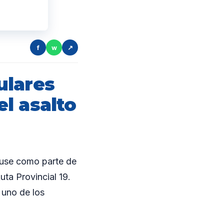
f
w
↗
ulares
l asalto
nuse como parte de
uta Provincial 19.
 uno de los