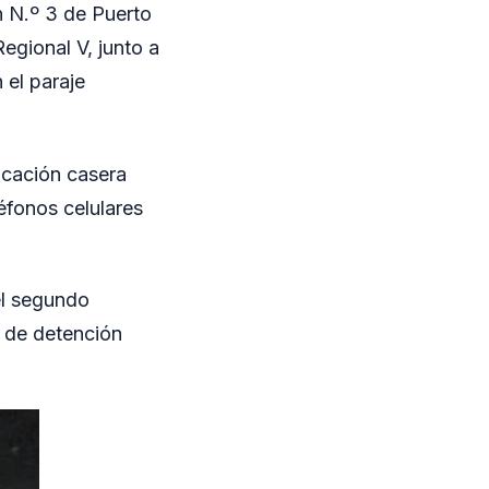
 N.º 3 de Puerto
egional V, junto a
 el paraje
icación casera
éfonos celulares
el segundo
 de detención