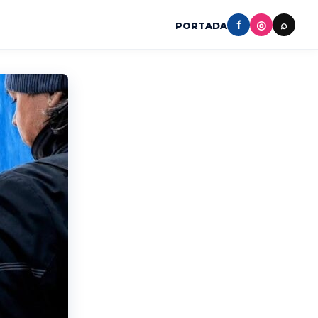
f
◎
⌕
PORTADA